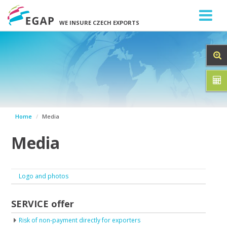
WE INSURE CZECH EXPORTS
Home
Media
Media
Logo and photos
SERVICE offer
Risk of non-payment directly for exporters