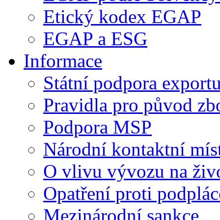
Etický kodex EGAP
EGAP a ESG
Informace
Státní podpora export
Pravidla pro původ zb
Podpora MSP
Národní kontaktní mís
O vlivu vývozu na živo
Opatření proti podplá
Mezinárodní sankce