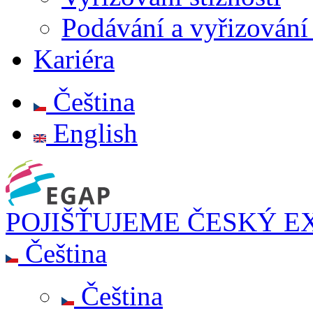
Podávání a vyřizován
Kariéra
Čeština
English
POJIŠŤUJEME ČESKÝ E
Čeština
Čeština