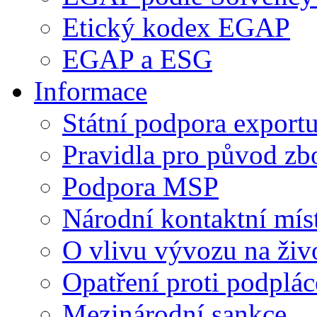
Etický kodex EGAP
EGAP a ESG
Informace
Státní podpora export
Pravidla pro původ zb
Podpora MSP
Národní kontaktní mís
O vlivu vývozu na živo
Opatření proti podplá
Mezinárodní sankce