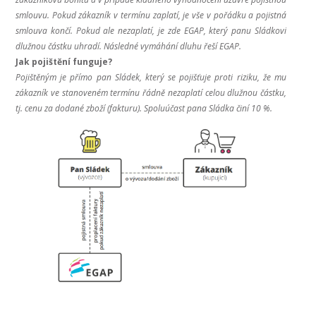
smlouvu. Pokud zákazník v termínu zaplatí, je vše v pořádku a pojistná
smlouva končí. Pokud ale nezaplatí, je zde EGAP, který panu Sládkovi
dlužnou částku uhradí. Následné vymáhání dluhu řeší EGAP.
Jak pojištění funguje?
Pojištěným je přímo pan Sládek, který se pojišťuje proti riziku, že mu
zákazník ve stanoveném termínu řádně nezaplatí celou dlužnou částku,
tj. cenu za dodané zboží (fakturu). Spoluúčast pana Sládka činí 10 %.