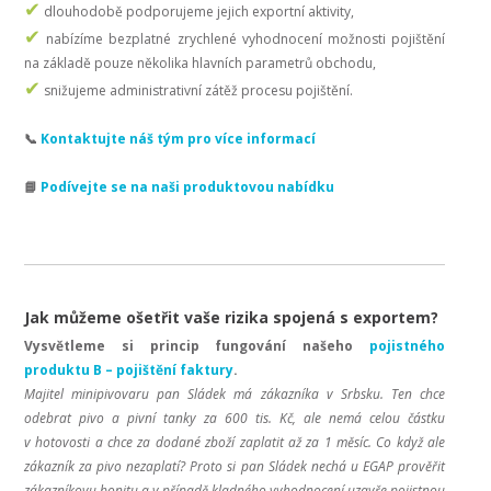
✔
dlouhodobě podporujeme jejich exportní aktivity,
✔
nabízíme bezplatné zrychlené vyhodnocení možnosti pojištění
na základě pouze několika hlavních parametrů obchodu,
✔
snižujeme administrativní zátěž procesu pojištění.
📞
Kontaktujte náš tým pro více informací
📘
Podívejte se na naši produktovou nabídku
Jak můžeme ošetřit vaše rizika spojená s exportem?
Vysvětleme si princip fungování našeho
pojistného
produktu B – pojištění faktury
.
Majitel minipivovaru pan Sládek má zákazníka v Srbsku. Ten chce
odebrat pivo a pivní tanky za 600 tis. Kč, ale nemá celou částku
v hotovosti a chce za dodané zboží zaplatit až za 1 měsíc. Co když ale
zákazník za pivo nezaplatí? Proto si pan Sládek nechá u EGAP prověřit
zákazníkovu bonitu a v případě kladného vyhodnocení uzavře pojistnou