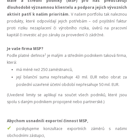
Malé a střední podniky (MSP) pro nás představují
dlouhodobě významnou klientelu a podpora jejich vývozních
aktivit patří k našim prioritám.
V našem portfoliu tak naleznou
produkty, které odpovídají jejich potřebám – od pojištění faktur
proti riziku nezaplacení či výrobního rizika, úvěrů na pracovní
kapitál či investic až po záruky za provedení či zádržné.
Je vaše firma MSP?
1
Podle platné definice
je malým a středním podnikem taková firma,
která:
má méně než 250 zaměstnanců,
její bilanční suma nepřesahuje 43 mil. EUR nebo obrat za
poslední uzavřené účetní období nepřesahuje 50 mil. EUR.
(Uvedené limity se aplikují na součet všech podniků, které jsou
spolu s daným podnikem propojené nebo partnerské.)
Abychom usnadnili exportní činnost MSP,
✔
poskytujeme konzultace exportních záměrů s našimi
obchodními zástupci,