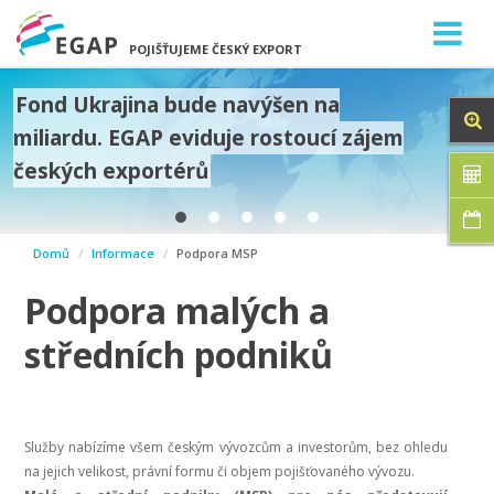
POJIŠŤUJEME ČESKÝ EXPORT
Fond Ukrajina bude navýšen na
miliardu. EGAP eviduje rostoucí zájem
českých exportérů
prev
Domů
Informace
Podpora MSP
next
Podpora malých a
středních podniků
Služby nabízíme všem českým vývozcům a investorům, bez ohledu
na jejich velikost, právní formu či objem pojišťovaného vývozu.