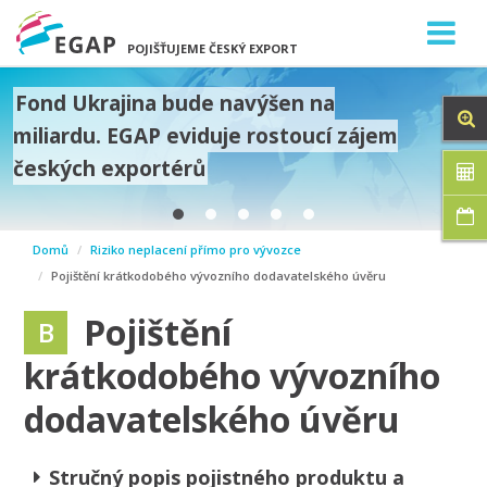
POJIŠŤUJEME ČESKÝ EXPORT
Fond Ukrajina bude navýšen na
miliardu. EGAP eviduje rostoucí zájem
českých exportérů
prev
Domů
Riziko neplacení přímo pro vývozce
next
Pojištění krátkodobého vývozního dodavatelského úvěru
Pojištění
B
krátkodobého vývozního
dodavatelského úvěru
Stručný popis pojistného produktu a