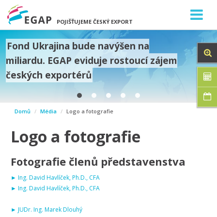
POJIŠŤUJEME ČESKÝ EXPORT
Fond Ukrajina bude navýšen na
miliardu. EGAP eviduje rostoucí zájem
českých exportérů
prev
Domů
Média
Logo a fotografie
next
Logo a fotografie
Fotografie členů představenstva
► Ing. David Havlíček, Ph.D., CFA
► Ing. David Havlíček, Ph.D., CFA
► JUDr. Ing. Marek Dlouhý