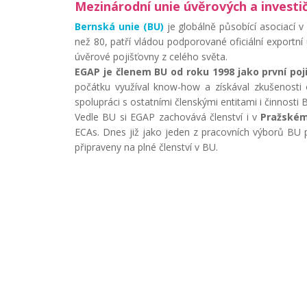
Mezinárodní unie úvěrových a investič
Bernská unie (BU)
je globálně působící asociací v 
než 80, patří vládou podporované oficiální exportn
úvěrové pojišťovny z celého světa.
EGAP je členem BU od roku 1998
jako první po
počátku využíval know-how a získával zkušenosti o
spolupráci s ostatními členskými entitami i činnosti 
Vedle BU si EGAP zachovává členství i v
Pražském
ECAs. Dnes již jako jeden z pracovních výborů BU p
připraveny na plné členství v BU.