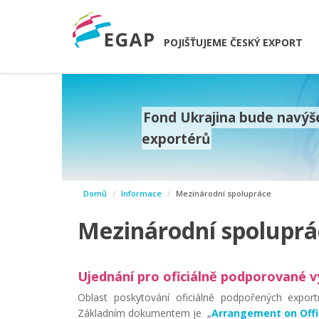
POJIŠŤUJEME ČESKÝ EXPORT
Fond Ukrajina bude navýše
exportérů
prev
Domů
Informace
Mezinárodní spolupráce
next
Mezinárodní spoluprá
Ujednání pro oficiálně podporované 
Oblast poskytování oficiálně podpořených exportn
Základním dokumentem je „
Arrangement on Offic