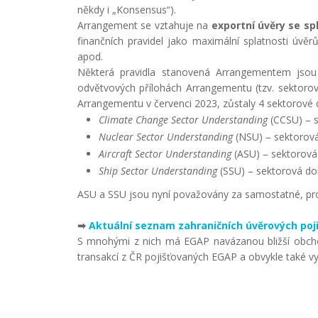
někdy i „Konsensus“).
Arrangement se vztahuje na
exportní úvěry se spl
finančních pravidel jako maximální splatnosti úvěr
apod.
Některá pravidla stanovená Arrangementem jso
odvětvových přílohách Arrangementu (tzv. sektoro
Arrangementu v červenci 2023, zůstaly 4 sektorové
Climate Change Sector Understanding
(CCSU) – s
Nuclear Sector Understanding
(NSU) – sektorová
Aircraft Sector Understanding
(ASU) – sektorová 
Ship Sector Understanding
(SSU) – sektorová do
ASU a SSU jsou nyní považovány za samostatné, pro
➡
Aktuální seznam zahraničních úvěrových po
S mnohými z nich má EGAP navázanou bližší obchod
transakcí z ČR pojišťovaných EGAP a obvykle také vy