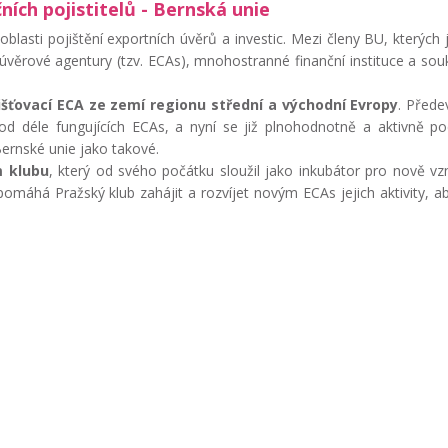
ních pojistitelů - Bernská unie
oblasti pojištění exportních úvěrů a investic. Mezi členy BU, kterých 
í úvěrové agentury (tzv. ECAs), mnohostranné finanční instituce a so
jišťovací ECA ze zemí regionu střední a východní Evropy
. Přede
d déle fungujících ECAs, a nyní se již plnohodnotně a aktivně pod
Bernské unie jako takové.
 klubu
, který od svého počátku sloužil jako inkubátor pro nově vzni
omáhá Pražský klub zahájit a rozvíjet novým ECAs jejich aktivity, ab