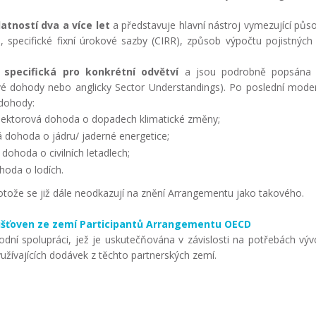
atností dva a více let
a představuje hlavní nástroj vymezující půs
ů, specifické fixní úrokové sazby (CIRR), způsob výpočtu pojistných
u
specifická pro konkrétní odvětví
a jsou podrobně popsána 
vé dohody nebo anglicky Sector Understandings). Po poslední moder
 dohody:
ektorová dohoda o dopadech klimatické změny;
 dohoda o jádru/ jaderné energetice;
dohoda o civilních letadlech;
hoda o lodích.
tože se již dále neodkazují na znění Arrangementu jako takového.
jišťoven ze zemí Participantů Arrangementu OECD
ní spolupráci, jež je uskutečňována v závislosti na potřebách výv
užívajících dodávek z těchto partnerských zemí.