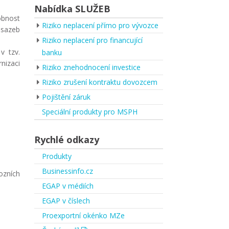
Nabídka SLUŽEB
obnost
Riziko neplacení přímo pro vývozce
 sazeb
Riziko neplacení pro financující
v tzv.
banku
nizaci
Riziko znehodnocení investice
Riziko zrušení kontraktu dovozcem
Pojištění záruk
Speciální produkty pro MSPH
Rychlé odkazy
Produkty
Businessinfo.cz
ozních
EGAP v médiích
EGAP v číslech
Proexportní okénko MZe