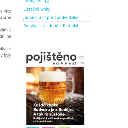
Český podíl
Užitečné weby
je více
ukromé
Jak se bránit před podvodníky
Recyklace telefonů s Remobil
vším z
ílí na
kající
y byly