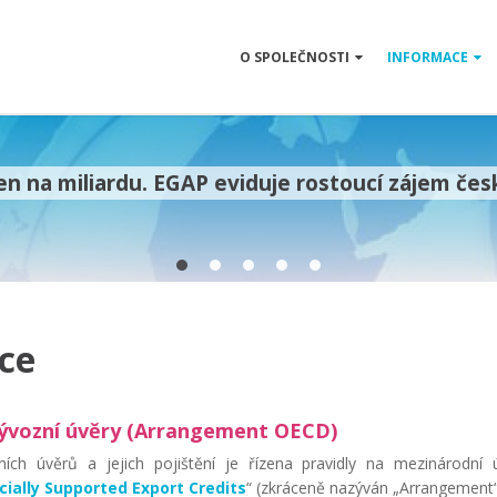
O SPOLEČNOSTI
INFORMACE
n na miliardu. EGAP eviduje rostoucí zájem čes
ce
vývozní úvěry (Arrangement OECD)
ích úvěrů a jejich pojištění je řízena pravidly na mezinárodní ú
ially Supported Export Credits
“ (zkráceně nazýván „Arrangement