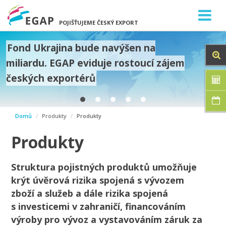
POJIŠŤUJEME ČESKÝ EXPORT
Fond Ukrajina bude navýšen na
miliardu. EGAP eviduje rostoucí zájem
českých exportérů
prev
Domů
Produkty
Produkty
next
Produkty
Struktura pojistných produktů umožňuje
krýt úvěrová rizika spojená s vývozem
zboží a služeb a dále rizika spojená
s investicemi v zahraničí, financováním
výroby pro vývoz a vystavováním záruk za