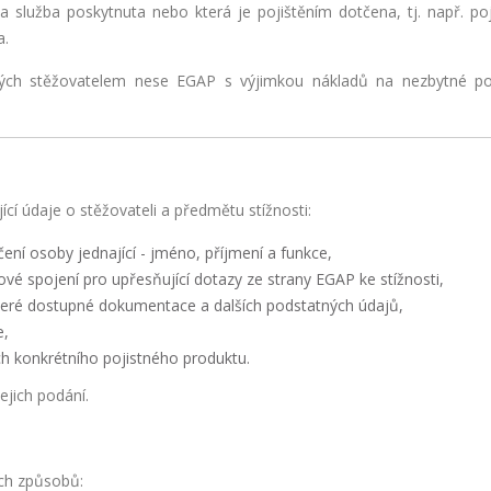
služba poskytnuta nebo která je pojištěním dotčena, tj. např. poji
a.
ěných stěžovatelem nese EGAP s výjimkou nákladů na nezbytné p
í údaje o stěžovateli a předmětu stížnosti:
ení osoby jednající - jméno, příjmení a funkce,
ové spojení pro upřesňující dotazy ze strany EGAP ke stížnosti,
keré dostupné dokumentace a dalších podstatných údajů,
e,
ch konkrétního pojistného produktu.
ejich podání.
ích způsobů: