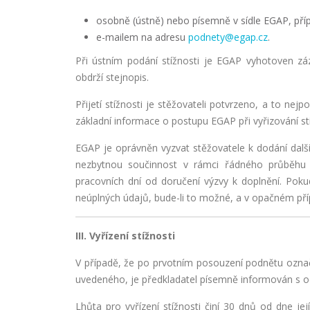
osobně (ústně) nebo písemně v sídle EGAP, příp
e-mailem na adresu
podnety@egap.cz
.
Při ústním podání stížnosti je EGAP vyhotoven z
obdrží stejnopis.
Přijetí stížnosti je stěžovateli potvrzeno, a to ne
základní informace o postupu EGAP při vyřizování stí
EGAP je oprávněn vyzvat stěžovatele k dodání další
nezbytnou součinnost v rámci řádného průběhu a
pracovních dní od doručení výzvy k doplnění. Poku
neúplných údajů, bude-li to možné, a v opačném pří
III. Vyřízení stížnosti
V případě, že po prvotním posouzení podnětu ozna
uvedeného, je předkladatel písemně informován s o
Lhůta pro vyřízení stížnosti činí 30 dnů od dne je