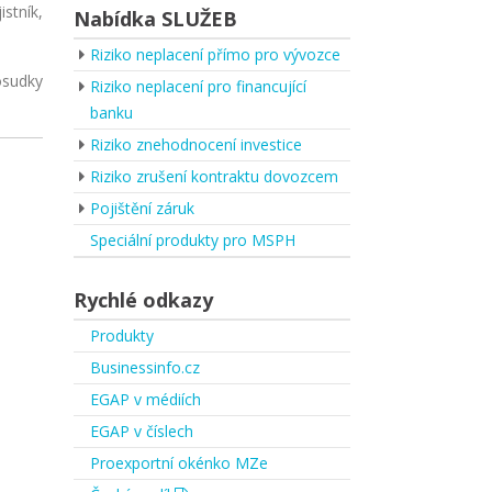
stník,
Nabídka SLUŽEB
Riziko neplacení přímo pro vývozce
osudky
Riziko neplacení pro financující
banku
Riziko znehodnocení investice
Riziko zrušení kontraktu dovozcem
Pojištění záruk
Speciální produkty pro MSPH
Rychlé odkazy
Produkty
Businessinfo.cz
EGAP v médiích
EGAP v číslech
Proexportní okénko MZe