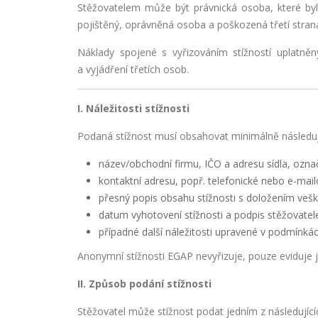
Stěžovatelem může být právnická osoba, které byla 
pojištěný, oprávněná osoba a poškozená třetí stran
Náklady spojené s vyřizováním stížností uplatn
a vyjádření třetích osob.
I. Náležitosti stížnosti
Podaná stížnost musí obsahovat minimálně následujíc
název/obchodní firmu, IČO a adresu sídla, označ
kontaktní adresu, popř. telefonické nebo e-mail
přesný popis obsahu stížnosti s doložením veš
datum vyhotovení stížnosti a podpis stěžovatel
případné další náležitosti upravené v podmínká
Anonymní stížnosti EGAP nevyřizuje, pouze eviduje j
II. Způsob podání stížnosti
Stěžovatel může stížnost podat jedním z následujíc