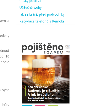
Český podíl
Užitečné weby
Jak se bránit před podvodníky
isem a
Recyklace telefonů s Remobil
vedeny
ytnout
 do 10
 podle
u výše
 lhůty