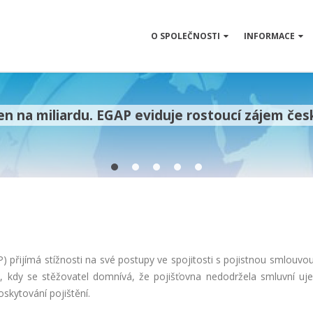
O SPOLEČNOSTI
INFORMACE
n na miliardu. EGAP eviduje rostoucí zájem čes
P) přijímá stížnosti na své postupy ve spojitosti s pojistnou smlouvo
y, kdy se stěžovatel domnívá, že pojišťovna nedodržela smluvní uje
oskytování pojištění.