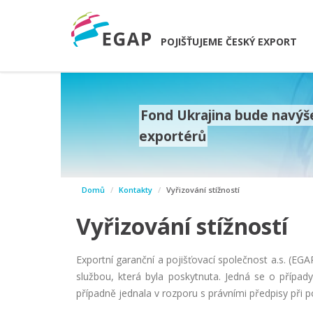
POJIŠŤUJEME ČESKÝ EXPORT
Fond Ukrajina bude navýše
exportérů
prev
Domů
Kontakty
Vyřizování stížností
next
Vyřizování stížností
Exportní garanční a pojišťovací společnost a.s. (EGA
službou, která byla poskytnuta. Jedná se o případ
případně jednala v rozporu s právními předpisy při p