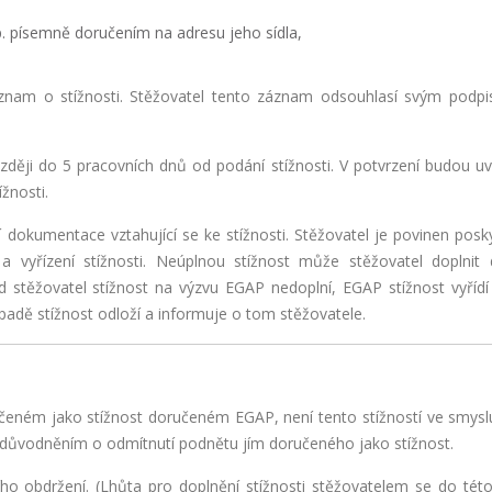
. písemně doručením na adresu jeho sídla,
áznam o stížnosti. Stěžovatel tento záznam odsouhlasí svým podp
jpozději do 5 pracovních dnů od podání stížnosti. V potvrzení budou u
žnosti.
 dokumentace vztahující se ke stížnosti. Stěžovatel je povinen posk
 vyřízení stížnosti. Neúplnou stížnost může stěžovatel doplnit
d stěžovatel stížnost na výzvu EGAP nedoplní, EGAP stížnost vyřídí
padě stížnost odloží a informuje o tom stěžovatele.
čeném jako stížnost doručeném EGAP, není tento stížností ve smysl
důvodněním o odmítnutí podnětu jím doručeného jako stížnost.
jího obdržení. (Lhůta pro doplnění stížnosti stěžovatelem se do této