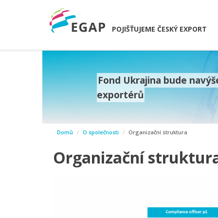
POJIŠŤUJEME ČESKÝ EXPORT
Fond Ukrajina bude navýše
exportérů
prev
Domů
O společnosti
Organizační struktura
next
Organizační struktur