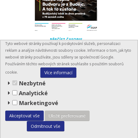
PŘEČÍST ČASOPIS
Tyto webové stránky používají k poskytování služeb, personalizaci
reklam a analýze návštěvnosti soubory cookie. Informace o tom, jak tyto
webové stránky používáte, jsou sdíleny se společností Google.
Používáním těchto webových stránek souhlasíte s použitím souborů
Více informací
cookie.
Nezbytné
Analytické
BusinessInfo.cz
Marketingové
© EGAP 2026
Akceptovat vše
Uložit preferované
Mapa stránek
Odmítnout vše