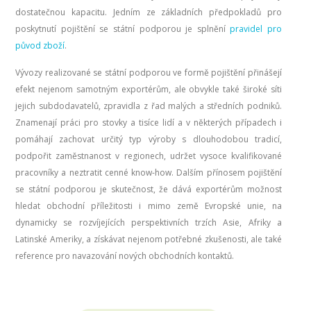
dostatečnou kapacitu. Jedním ze základních předpokladů pro
poskytnutí pojištění se státní podporou je splnění
pravidel pro
původ zboží
.
Vývozy realizované se státní podporou ve formě pojištění přinášejí
efekt nejenom samotným exportérům, ale obvykle také široké síti
jejich subdodavatelů, zpravidla z řad malých a středních podniků.
Znamenají práci pro stovky a tisíce lidí a v některých případech i
pomáhají zachovat určitý typ výroby s dlouhodobou tradicí,
podpořit zaměstnanost v regionech, udržet vysoce kvalifikované
pracovníky a neztratit cenné know-how. Dalším přínosem pojištění
se státní podporou je skutečnost, že dává exportérům možnost
hledat obchodní příležitosti i mimo země Evropské unie, na
dynamicky se rozvíjejících perspektivních trzích Asie, Afriky a
Latinské Ameriky, a získávat nejenom potřebné zkušenosti, ale také
reference pro navazování nových obchodních kontaktů.