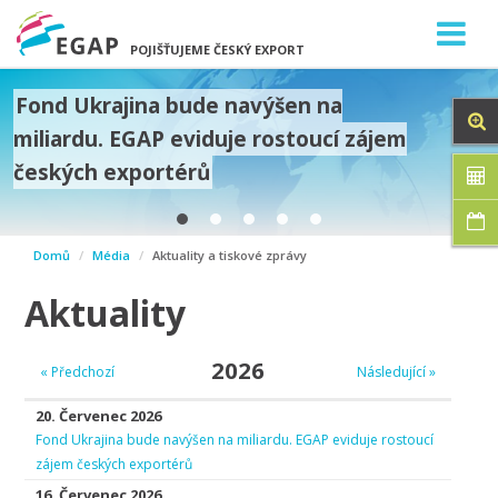
POJIŠŤUJEME ČESKÝ EXPORT
Fond Ukrajina bude navýšen na
miliardu. EGAP eviduje rostoucí zájem
českých exportérů
prev
Domů
Média
Aktuality a tiskové zprávy
next
Aktuality
2026
« Předchozí
Následující »
20. Červenec 2026
Fond Ukrajina bude navýšen na miliardu. EGAP eviduje rostoucí
zájem českých exportérů
16. Červenec 2026