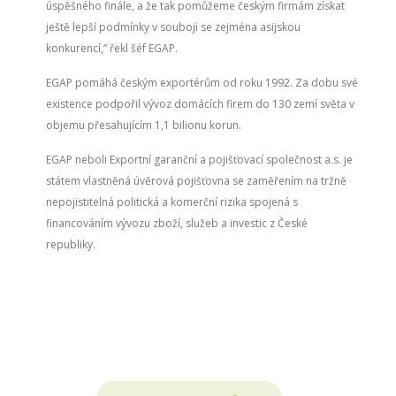
úspěšného finále, a že tak pomůžeme českým firmám získat
ještě lepší podmínky v souboji se zejména asijskou
konkurencí,“ řekl šéf EGAP.
EGAP pomáhá českým exportérům od roku 1992. Za dobu své
existence podpořil vývoz domácích firem do 130 zemí světa v
objemu přesahujícím 1,1 bilionu korun.
EGAP neboli Exportní garanční a pojišťovací společnost a.s. je
státem vlastněná úvěrová pojišťovna se zaměřením na tržně
nepojistitelná politická a komerční rizika spojená s
financováním vývozu zboží, služeb a investic z České
republiky.