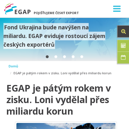
POJIŠŤUJEME ČESKÝ EXPORT
Fond Ukrajina bude navýšen na
miliardu. EGAP eviduje rostoucí zájem
českých exportérů
prev
Domů
next
EGAP je pátým rokem v zisku. Loni vydělal přes miliardu korun
EGAP je pátým rokem v
zisku. Loni vydělal přes
miliardu korun