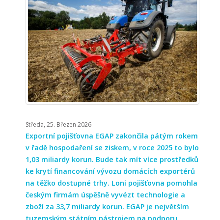
Středa, 25. Březen 2026
Exportní pojišťovna EGAP zakončila pátým rokem
v řadě hospodaření se ziskem, v roce 2025 to bylo
1,03 miliardy korun. Bude tak mít více prostředků
ke krytí financování vývozu domácích exportérů
na těžko dostupné trhy. Loni pojišťovna pomohla
českým firmám úspěšně vyvézt technologie a
zboží za 33,7 miliardy korun. EGAP je největším
tuzemským státním nástrojem na podporu