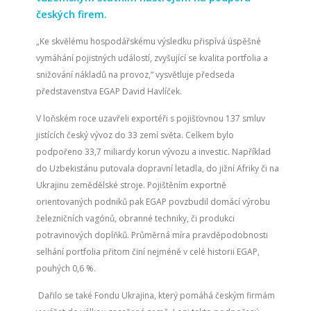
českých firem.
„Ke skvělému hospodářskému výsledku přispívá úspěšné
vymáhání pojistných událostí, zvyšující se kvalita portfolia a
snižování nákladů na provoz,“ vysvětluje předseda
představenstva EGAP David Havlíček.
V loňském roce uzavřeli exportéři s pojišťovnou 137 smluv
jistících český vývoz do 33 zemí světa. Celkem bylo
podpořeno 33,7 miliardy korun vývozu a investic. Například
do Uzbekistánu putovala dopravní letadla, do jižní Afriky či na
Ukrajinu zemědělské stroje. Pojištěním exportně
orientovaných podniků pak EGAP povzbudil domácí výrobu
železničních vagónů, obranné techniky, či produkci
potravinových doplňků. Průměrná míra pravděpodobnosti
selhání portfolia přitom činí nejméně v celé historii EGAP,
pouhých 0,6 %.
Dařilo se také Fondu Ukrajina, který pomáhá českým firmám