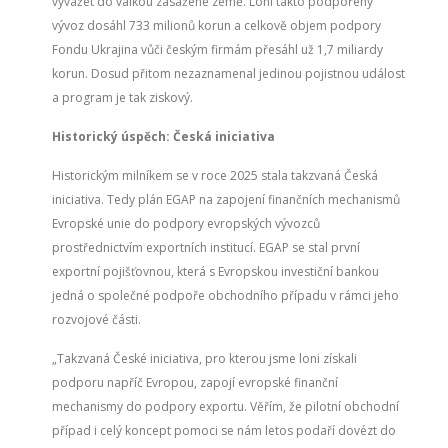
vyvážet do válkou zasažené země. Loni takto podpořený
vývoz dosáhl 733 milionů korun a celkově objem podpory
Fondu Ukrajina vůči českým firmám přesáhl už 1,7 miliardy
korun. Dosud přitom nezaznamenal jedinou pojistnou událost
a program je tak ziskový.
Historický úspěch: Česká iniciativa
Historickým milníkem se v roce 2025 stala takzvaná Česká
iniciativa. Tedy plán EGAP na zapojení finančních mechanismů
Evropské unie do podpory evropských vývozců
prostřednictvím exportních institucí. EGAP se stal první
exportní pojišťovnou, která s Evropskou investiční bankou
jedná o společné podpoře obchodního případu v rámci jeho
rozvojové části.
„Takzvaná České iniciativa, pro kterou jsme loni získali
podporu napříč Evropou, zapojí evropské finanční
mechanismy do podpory exportu. Věřím, že pilotní obchodní
případ i celý koncept pomoci se nám letos podaří dovézt do