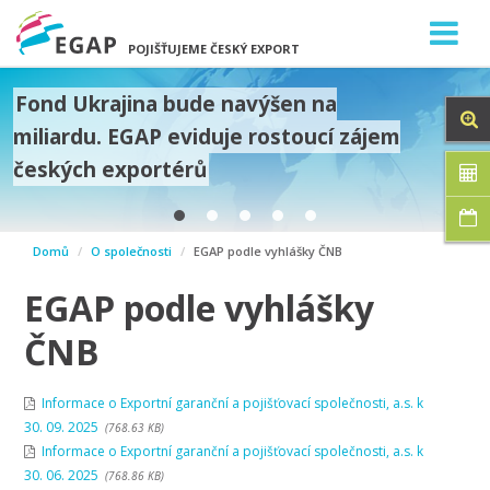
POJIŠŤUJEME ČESKÝ EXPORT
Fond Ukrajina bude navýšen na
miliardu. EGAP eviduje rostoucí zájem
českých exportérů
prev
Domů
O společnosti
EGAP podle vyhlášky ČNB
next
EGAP podle vyhlášky
ČNB
Informace o Exportní garanční a pojišťovací společnosti, a.s. k
30. 09. 2025
(768.63 KB)
Informace o Exportní garanční a pojišťovací společnosti, a.s. k
30. 06. 2025
(768.86 KB)