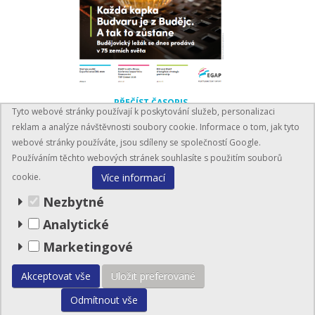
PŘEČÍST ČASOPIS
Tyto webové stránky používají k poskytování služeb, personalizaci
reklam a analýze návštěvnosti soubory cookie. Informace o tom, jak tyto
webové stránky používáte, jsou sdíleny se společností Google.
Používáním těchto webových stránek souhlasíte s použitím souborů
Více informací
cookie.
Nezbytné
Analytické
BusinessInfo.cz
Marketingové
© EGAP 2026
Akceptovat vše
Uložit preferované
Mapa stránek
Odmítnout vše