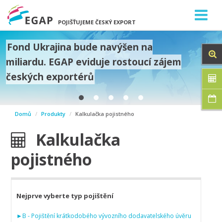
POJIŠŤUJEME ČESKÝ EXPORT
Fond Ukrajina bude navýšen na
miliardu. EGAP eviduje rostoucí zájem
českých exportérů
prev
Domů
Produkty
Kalkulačka pojistného
next
Kalkulačka
pojistného
Nejprve vyberte typ pojištění
►
B
-
Pojištění krátkodobého vývozního dodavatelského úvěru