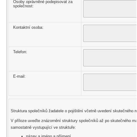
Osoby oprávněné podepisovat za
společnost:
Kontaktní osoba:
Telefon:
E-mail:
Struktura společníků žadatele o pojištění včetně uvedení skutečného ma
V příloze uveďte znázornění struktury společníků až po skutečného maj
samostatně vystupující ve struktuře:
název a jméno a příjmení,