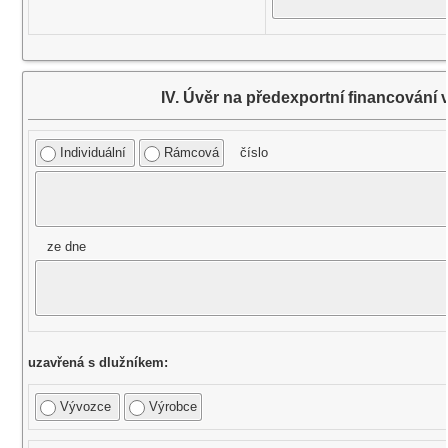
IV. Úvěr na předexportní financování
Individuální
Rámcová
číslo
ze dne
uzavřená s dlužníkem:
Vývozce
Výrobce