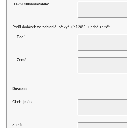
Hlavní subdodavatelé:
Podíl dodávek ze zahraničí převyšující 20% u jedné země:
Podíl:
Země:
Dovozce
Obch. jméno:
Země: