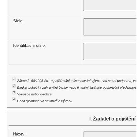
Sídlo:
Identifikační číslo:
1
Zákon č. 58/1995 Sb., o pojišťování a financování vývozu se státní podporou, ve
2
Banka, pobočka zahraniční banky nebo finanční instituce poskytující předexportn
3
Vývozce nebo výrobce.
4
Cena sjednaná ve smlouvě o vývozu.
I. Žadatel o pojištění
Název: