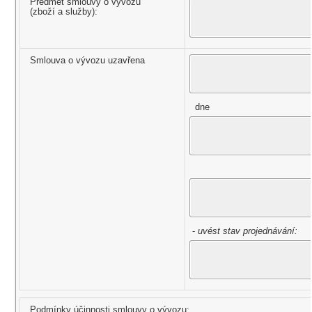
Předmět smlouvy o vývozu
(zboží a služby):
Smlouva o vývozu uzavřena
dne
-
uvést stav projednávání:
Podmínky účinnosti smlouvy o vývozu: