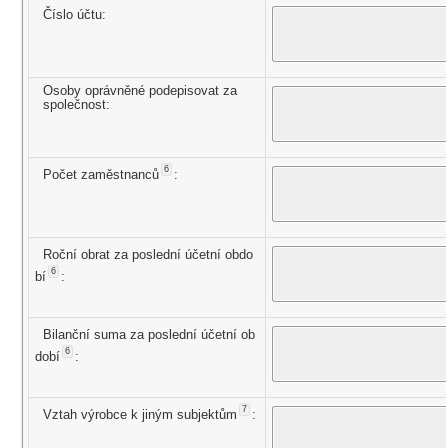
Číslo účtu:
Osoby oprávněné podepisovat za
společnost:
6
Počet zaměstnanců
:
Roční obrat za poslední účetní obdo
6
bí
:
Bilanční suma za poslední účetní ob
6
dobí
:
7
Vztah výrobce k jiným subjektům
: