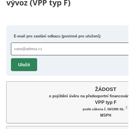
vývoz (VPP typ F)
E-mail pro zaslání odkazu (povinné pro uložení):
Uložit
ŽÁDOST
o pojištění úvěru na předexportní financová
VPP typ F
1
podle zákona č. 58/1995 Sb.
MSPH