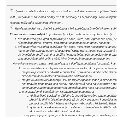
6
Vyplnit v souladu s definicí malých a středních podniků uvedenou v příloze I Na
2008, kterým se v souladu s články 87 a 88 Smlouvy o ES prohlašují určité kategori
(obecné nařízení o blokových výjimkách).
7
Mateřská společnost, dceřiná společnost a jiná společnost finanční skupiny subj
Finanční skupinou subjektu
je skupina fyzických nebo právnických osob, kdy:
dvě nebo více fyzických či právnických osob, které, není-li prokázán opak, pře
přímou či nepřímou kontrolu nad druhou osobou nebo ostatními osobami;
dvě nebo více fyzických či právnických osob, mezi nimiž neexistuje vztah kon
nutno pohlížet jako na osoby představující jediné riziko, neboť jsou vzájemně 
do finančních obtíží, zejména obtíží s financováním nebo se splácením, druh
pravděpodobně také ocitly v obtížích s financováním nebo se splácením.
Kontrolou se rozumí vztah mezi mateřským a dceřiným podnikem (osobami), kdy o
má většinu hlasovacích práv akcionářů nebo společníků v jiném podniku; 
má právo jmenovat či odvolat většinu členů správního, řídícího nebo dozor
akcionářem nebo společníkem takového podniku; nebo
má právo uplatňovat rozhodující vliv na jakýkoli podnik, jehož je akcioná
ním uzavřel, nebo podle jeho stanov, společenské nebo zakladatelské smlou
takovým smlouvám nebo stanovám, společenským nebo zakladatelským sm
je akcionářem či společníkem jakéhokoli jiného podniku a
většina členů správního, řídícího či dozorčího orgánu tohoto podniku,
předcházejícího účetního období až do doby sestavení konsolidovan
pomocí využití jejích hlasovacích práv nebo podíl v jakémkoliv jiném
vykonává na základě dohody uzavřené s ostatními akcionáři či spole
akcionářů a společníků v tomto podniku.
osoby jsou spjaty vzájemnými obchodními vztahy takovým způsobem, že ú