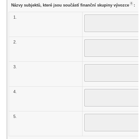
6
Názvy subjektů, které jsou součástí finanční skupiny vývozce
:
1.
2.
3.
4.
5.