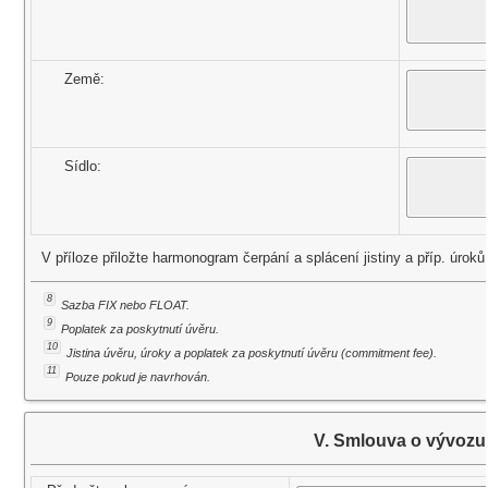
Země:
Sídlo:
V příloze přiložte harmonogram čerpání a splácení jistiny a příp. úro
8
Sazba FIX nebo FLOAT.
9
Poplatek za poskytnutí úvěru.
10
Jistina úvěru, úroky a poplatek za poskytnutí úvěru (commitment fee).
11
Pouze pokud je navrhován.
V. Smlouva o vývozu