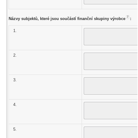
7
Názvy subjektů, které jsou součástí finanční skupiny výrobce
:
1.
2.
3.
4.
5.