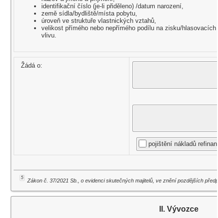
identifikační číslo (je-li přiděleno) /datum narození,
země sídla/bydliště/místa pobytu,
úroveň ve struktuře vlastnických vztahů,
velikost přímého nebo nepřímého podílu na zisku/hlasovacích 
vlivu.
Žádá o:
pojištění nákladů refina
5
Zákon č. 37/2021 Sb., o evidenci skutečných majitelů, ve znění pozdějších předp
II. Vývozce