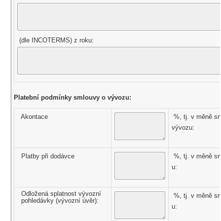
(dle INCOTERMS) z roku:
Platební podmínky smlouvy o vývozu:
Akontace
%, tj. v měně s
vývozu:
Platby při dodávce
%, tj. v měně s
u:
Odložená splatnost vývozní
%, tj. v měně s
pohledávky (vývozní úvěr):
u: