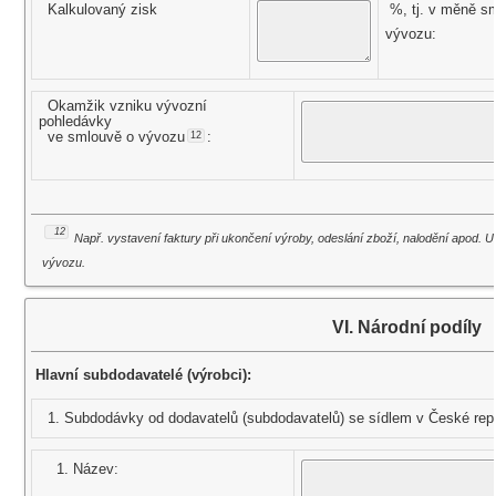
Kalkulovaný zisk
%, tj. v měně s
vývozu:
Okamžik vzniku vývozní
pohledávky
ve smlouvě o vývozu
:
12
12
Např. vystavení faktury při ukončení výroby, odeslání zboží, nalodění apod. 
vývozu.
VI. Národní podíly
Hlavní subdodavatelé (výrobci):
1. Subdodávky od dodavatelů (subdodavatelů) se sídlem v České repu
1. Název: