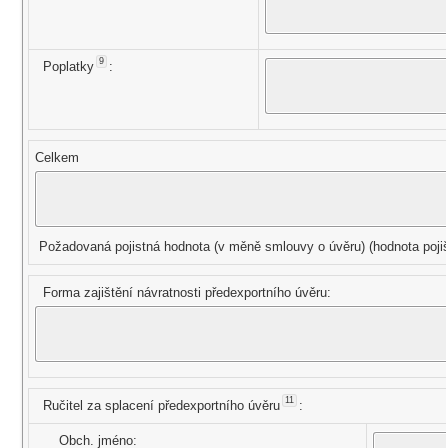
9
Poplatky
:
Celkem
Požadovaná pojistná hodnota (v měně smlouvy o úvěru) (hodnota pojiš
Forma zajištění návratnosti předexportního úvěru:
11
Ručitel za splacení předexportního úvěru
:
Obch. jméno: