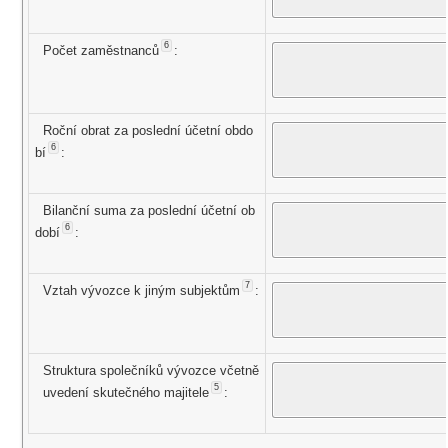
6
Počet zaměstnanců
:
Roční obrat za poslední účetní obdo
6
bí
:
Bilanční suma za poslední účetní ob
6
dobí
:
7
Vztah vývozce k jiným subjektům
:
Struktura společníků vývozce včetně
5
uvedení skutečného majitele
: