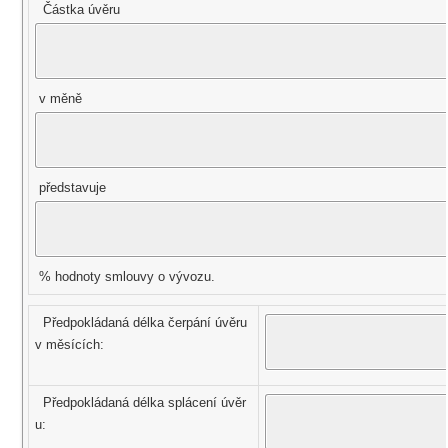
Částka úvěru
v měně
představuje
% hodnoty smlouvy o vývozu.
Předpokládaná délka čerpání úvěru
v měsících:
Předpokládaná délka splácení úvěr
u: