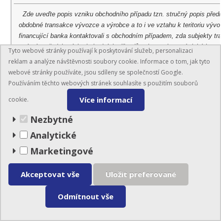
Zde uveďte popis vzniku obchodního případu tzn. stručný popis předm
obdobné transakce vývozce a výrobce a to i ve vztahu k teritoriu vývo
financující banka kontaktovali s obchodním případem, zda subjekty tr
známé z předchozích obchodních případů nebo zcela nové, jaké jsou 
Tyto webové stránky používají k poskytování služeb, personalizaci
(posílení pozice na trhu, průnik na nový trh, udržení již existujícího o
reklam a analýze návštěvnosti soubory cookie. Informace o tom, jak tyto
banku a pro český stát, jaká jsou hlavní očekávatelná rizika a jak jsou t
webové stránky používáte, jsou sdíleny se společností Google.
Používáním těchto webových stránek souhlasíte s použitím souborů
Uveďte další produkty požadované k pojištění EGAP na tento obchodní
Více informací
cookie.
apod.) a stav projednávání příslušného pojištění.
Nezbytné
Analytické
Marketingové
Uveďte všechny další Vám známé konkrétní údaje týkající se požado
t s vyhodnocením rizika obchodního případu a s vývozcem, včetně V
Akceptovat vše
Uložit preferované
žováním platebních podmínek.
Odmítnout vše