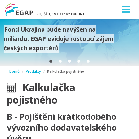
POJIŠŤUJEME ČESKÝ EXPORT
Fond Ukrajina bude navýšen na
miliardu. EGAP eviduje rostoucí zájem
českých exportérů
prev
Domů
Produkty
Kalkulačka pojistného
next
Kalkulačka
pojistného
B
- Pojištění krátkodobého
vývozního dodavatelského
úvěru