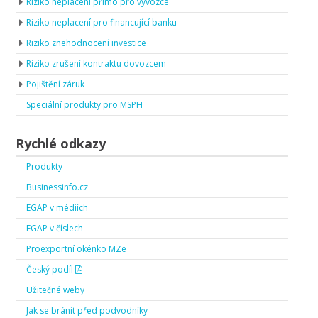
Riziko neplacení přímo pro vývozce
Riziko neplacení pro financující banku
Riziko znehodnocení investice
Riziko zrušení kontraktu dovozcem
Pojištění záruk
Speciální produkty pro MSPH
Rychlé odkazy
Produkty
Businessinfo.cz
EGAP v médiích
EGAP v číslech
Proexportní okénko MZe
Český podíl
Užitečné weby
Jak se bránit před podvodníky