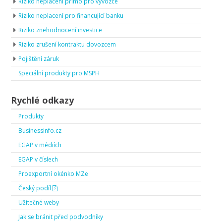
Riziko neplacení přímo pro vývozce
Riziko neplacení pro financující banku
Riziko znehodnocení investice
Riziko zrušení kontraktu dovozcem
Pojištění záruk
Speciální produkty pro MSPH
Rychlé odkazy
Produkty
Businessinfo.cz
EGAP v médiích
EGAP v číslech
Proexportní okénko MZe
Český podíl
Užitečné weby
Jak se bránit před podvodníky