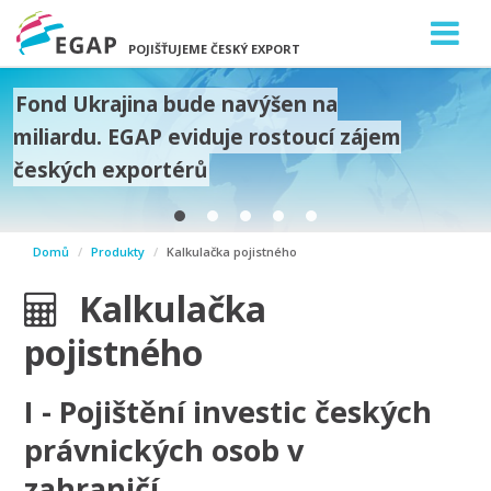
POJIŠŤUJEME ČESKÝ EXPORT
Fond Ukrajina bude navýšen na
miliardu. EGAP eviduje rostoucí zájem
českých exportérů
prev
Domů
Produkty
Kalkulačka pojistného
next
Kalkulačka
pojistného
I
- Pojištění investic českých
právnických osob v
zahraničí