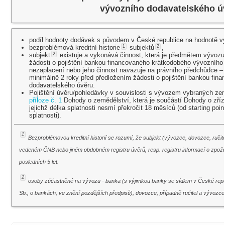
vývozního dodavatelského úv
podíl hodnoty dodávek s původem v České republice na hodnotě v
bezproblémová kreditní historie
1
subjektů
2
,
subjekt
2
existuje a vykonává činnost, která je předmětem vývozu,
žádosti o pojištění bankou financovaného krátkodobého vývozního d
nezaplacení nebo jeho činnost navazuje na právního předchůdce –
minimálně 2 roky před předložením žádosti o pojištění bankou fi
dodavatelského úvěru.
Pojištění úvěru/pohledávky v souvislosti s vývozem vybraných z
příloze č. 1
Dohody o zemědělství, která je součástí Dohody o zří
jejichž délka splatnosti nesmí překročit 18 měsíců (od starting poi
splatnosti).
1
Bezproblémovou kreditní historií se rozumí, že subjekt (vývozce, dovozce, ruči
vedeném ČNB nebo jiném obdobném registru úvěrů, resp. registru informací o zpo
posledních 5 let.
2
osoby zúčastněné na vývozu - banka (s výjimkou banky se sídlem v České repub
Sb., o bankách, ve znění pozdějších předpisů), dovozce, případně ručitel a vývozce