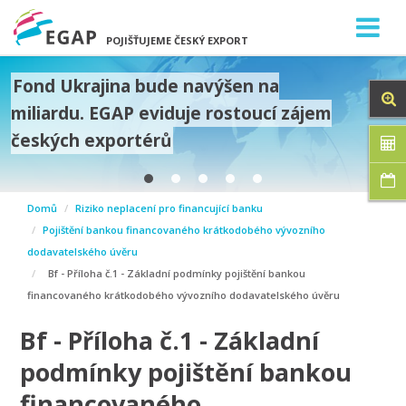
POJIŠŤUJEME ČESKÝ EXPORT
Fond Ukrajina bude navýšen na
miliardu. EGAP eviduje rostoucí zájem
českých exportérů
prev
Domů
Riziko neplacení pro financující banku
next
Pojištění bankou financovaného krátkodobého vývozního
dodavatelského úvěru
Bf - Příloha č.1 - Základní podmínky pojištění bankou
financovaného krátkodobého vývozního dodavatelského úvěru
Bf - Příloha č.1 - Základní
podmínky pojištění bankou
financovaného