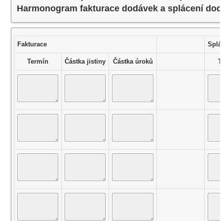
Harmonogram fakturace dodávek a splácení do
Fakturace
Splá
Termín
Částka jistiny
Částka úroků