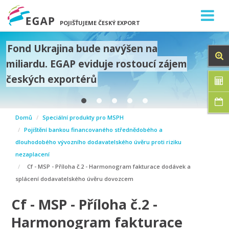
POJIŠŤUJEME ČESKÝ EXPORT
Fond Ukrajina bude navýšen na
miliardu. EGAP eviduje rostoucí zájem
českých exportérů
prev
Domů
Speciální produkty pro MSPH
next
Pojištění bankou financovaného střednědobého a
dlouhodobého vývozního dodavatelského úvěru proti riziku
nezaplacení
Cf - MSP - Příloha č.2 - Harmonogram fakturace dodávek a
splácení dodavatelského úvěru dovozcem
Cf - MSP - Příloha č.2 -
Harmonogram fakturace