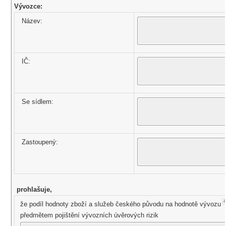
Vývozce:
Název:
IČ:
Se sídlem:
Zastoupený:
prohlašuje,
4
že podíl hodnoty zboží a služeb českého původu na hodnotě vývozu
předmětem pojištění vývozních úvěrových rizik