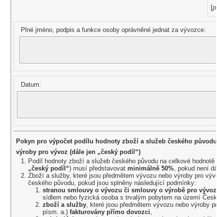
[
p
Plné jméno, podpis a funkce osoby oprávněné jednat za vývozce:
Datum:
Pokyn pro výpočet podílu hodnoty zboží a služeb českého původ
výroby pro vývoz (dále jen „český podíl“)
Podíl hodnoty zboží a služeb českého původu na celkové hodnotě 
„český podíl“
) musí představovat
minimálně 50%
, pokud není dá
Zboží a služby, které jsou předmětem vývozu nebo výroby pro výv
českého původu, pokud jsou splněny následující podmínky:
stranou smlouvy o vývozu či smlouvy o výrobě pro vývoz
sídlem nebo fyzická osoba s trvalým pobytem na území České
zboží a služby
, které jsou předmětem vývozu nebo výroby p
písm. a.)
fakturovány přímo dovozci
,