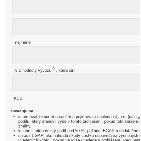
nejméně
5
% z hodnoty vývozu
, která činí
Kč a
zavazuje se
informovat Exportní garanční a pojišťovací společnost, a.s. (dále
„
podílu, který stanovil výše v tomto prohlášení, pokud toto snížení
změny,
klesne-li takto český podíl pod 50 %, požádat EGAP o dodatečné s
uhradit EGAP jako náhradu škody částku odpovídající výši pojistn
uvedených kritérií, pokud ve výše uvedeném prohlášení uvedl nepr