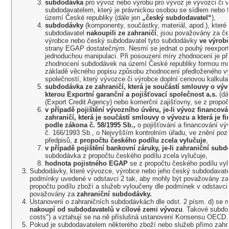
subdodávka
pro vývoz nebo výrobu pro vývoz je vývozci či 
subdodavatelem, který je právnickou osobou se sídlem nebo 
území České republiky (dále jen
„český subdodavatel“
),
subdodávky
(komponenty, součástky, materiál, apod.), kter
subdodavatel
nakoupili ze zahraničí
, jsou považovány za č
výrobce nebo český subdodavatel tyto subdodávky
ve výrobě
strany EGAP dostatečným. Nesmí se jednat o pouhý reexpor
jednoduchou manipulaci. Při posouzení míry zhodnocení je při
zhodnocení subdodávek na území České republiky formou mon
základě věcného popisu způsobu zhodnocení předloženého vý
společností, který vývozce či výrobce doplní cenovou kalkula
subdodávka ze zahraničí, která je součástí smlouvy o vý
kterou Exportní garanční a pojišťovací společnost a.s.
(dá
(Export Credit Agency) nebo komerční zajišťovny, se z propoč
v případě pojištění vývozního úvěru, je-li vývoz financov
zahraničí, která je součástí smlouvy o vývozu a která je 
podle zákona č. 58/1995 Sb.,
o pojišťování a financování vý
č. 166/1993 Sb., o Nejvyšším kontrolním úřadu, ve znění poz
předpisů,
z propočtu českého podílu zcela vylučuje
,
v případě pojištění bankovní záruky, je-li zahraniční sub
subdodávka z propočtu českého podílu zcela vylučuje,
hodnota pojistného EGAP
se z propočtu českého podílu vyl
Subdodávky, které vývozce, výrobce nebo jeho český subdodavatel 
podmínky uvedené v odstavci 2 tak, aby mohly být považovány za
propočtu podílu zboží a služeb vyloučeny dle podmínek v odstavci 
považovány za
zahraniční subdodávky.
Ustanovení o zahraničních subdodávkách dle odst. 2 písm. d) se 
nakoupí od subdodavatelů v cílové zemi vývozu
. Takové subdo
costs") a vztahují se na ně příslušná ustanovení Konsensu OECD.
Pokud je subdodavatelem některého zboží nebo služeb přímo zahra