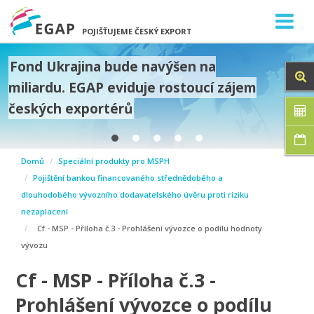
POJIŠŤUJEME ČESKÝ EXPORT
Fond Ukrajina bude navýšen na
miliardu. EGAP eviduje rostoucí zájem
českých exportérů
prev
Domů
Speciální produkty pro MSPH
next
Pojištění bankou financovaného střednědobého a
dlouhodobého vývozního dodavatelského úvěru proti riziku
nezaplacení
Cf - MSP - Příloha č.3 - Prohlášení vývozce o podílu hodnoty
vývozu
Cf - MSP - Příloha č.3 -
Prohlášení vývozce o podílu