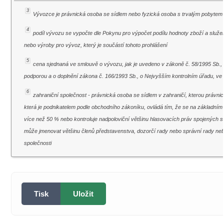
3
Vývozce je právnická osoba se sídlem nebo fyzická osoba s trvalým pobytem
4
podíl vývozu se vypočte dle Pokynu pro výpočet podílu hodnoty zboží a slu
nebo výroby pro vývoz, který je součástí tohoto prohlášení
5
cena sjednaná ve smlouvě o vývozu, jak je uvedeno v zákoně č. 58/1995 Sb., o
podporou a o doplnění zákona č. 166/1993 Sb., o Nejvyšším kontrolním úřadu, ve
6
zahraniční společnost - právnická osoba se sídlem v zahraničí, kterou právni
která je podnikatelem podle obchodního zákoníku, ovládá tím, že se na základním k
více než 50 % nebo kontroluje nadpoloviční většinu hlasovacích práv spojených s 
může jmenovat většinu členů představenstva, dozorčí rady nebo správní rady ne
společnosti
Tisk
Uložit