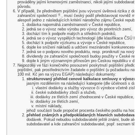
prováděny jejími kmenovými zaměstnanci, nikoli jejími subdodavat
původu.
V případě, že předmětem pojištění jsou vývozní úvěrová rizika z d
zahraniční společností
6
, musí český podíl představovat rovněž 
alespoň jedno z následujících kritérií národního zájmu České republ
dodávka napomáhá zaměstnanosti v České republice,
jedná se o vývoz nebo výrobu pro vývoz do prioritních zemí,
dochází tím k podpoře malých a středních podniků,
jedná se o vývoz vyspělých technologií (dle klasifikace ČSÚ 
dochází k podpoře výzkumu a vývoje v České republice,
dojde ke snížení nákladů a udržení mezinárodní konkurences
jedná se o podporu nového produktu, resp. proniknutí na nový 
dividendy ze zahraniční společnosti budou použity v České re
dojde k jiným významným přínosům pro Českou republiku v 
Nejpozději ve fázi konečného posouzení poskytnutí pojištění předlo
pojištění, pak prostřednictvím žadatele o pojištění (u požadavku n
100 mil. Kč
jen na výzvu EGAP) následující dokumenty:
strukturovaný přehled cenové kalkulace smlouvy o vývoz
jasným rozdělením na následující kategorie (dle účelnosti s d
vlastní dodávky a služby vývozce či výrobce včetně zi
české subdodávky zboží a služeb,
dodávky ze třetích zemí zhodnocené v České republice,
dodávky ze třetích zemí,
místní náklady,
jehož součástí bude propočet procenta českého podílu na hod
přehled známých a předpokládaných hlavních subdodava
dodávek. Pokud nebudou subdodavatelé ještě známi, bude al
subdodavatel a kde zahraniční subdodavatel, popř. seznam tě