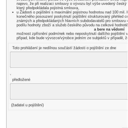
najevo, že při realizaci smlouvy o vývozu byl výše uvedený český 
který předpokládala pojistná smlouva,
u Žádosti o pojištění s maximální pojistnou hodnotou nad 100 mil. 
konečného posouzení poskytnutí pojištění strukturovaný přehled 
známých a předpokládaných hlavních subdodavatelů pro smlouvu o
podílu hodnoty zboží a služeb českého původu na celkové hodnot
a bere na vědomí
možnost zpřísnění podmínek nebo neposkytnutí dalšího pojištění v
případ, kde bude vývozce/výrobce jedním ze subjektů v případě, ž
Toto prohlášení je nedílnou součástí žádosti o pojištění ze dne
,
předložené
(žadatel u pojištění)