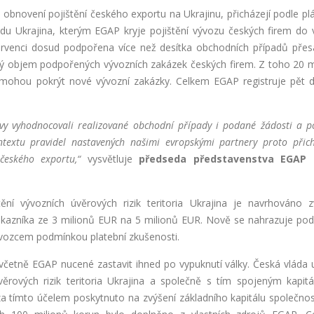
obnovení pojištění českého exportu na Ukrajinu, přicházejí podle pl
u Ukrajina, kterým EGAP kryje pojištění vývozu českých firem do 
ervenci dosud podpořena více než desítka obchodních případů přesa
ý objem podpořených vývozních zakázek českých firem. Z toho 20 m
y mohou pokrýt nové vývozní zakázky. Celkem EGAP registruje pět d
tvy vyhodnocovali realizované obchodní případy i podané žádosti a p
ntextu pravidel nastavených našimi evropskými partnery proto přic
 českého exportu,“
vysvětluje
předseda představenstva EGAP 
tění vývozních úvěrových rizik teritoria Ukrajina je navrhováno z
ákazníka ze 3 milionů EUR na 5 milionů EUR. Nově se nahrazuje po
dovozcem podmínkou platební zkušenosti.
 včetně EGAP nucené zastavit ihned po vypuknutí války. Česká vláda u
ěrových rizik teritoria Ukrajina a společně s tím spojeným kapit
a tímto účelem poskytnuto na zvýšení základního kapitálu společnos