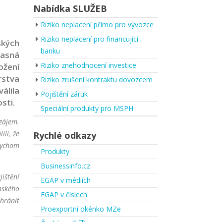
Nabídka SLUŽEB
Riziko neplacení přímo pro vývozce
Riziko neplacení pro financující
ských
banku
časná
Riziko znehodnocení investice
ožení
rstva
Riziko zrušení kontraktu dovozcem
álila
Pojištění záruk
sti.
Speciální produkty pro MSPH
 zájem.
li, že
Rychlé odkazy
bychom
Produkty
Businessinfo.cz
jištění
EGAP v médiích
nského
EGAP v číslech
chránit
Proexportní okénko MZe