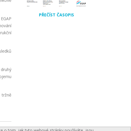
elkově
PŘEČÍST ČASOPIS
í EGAP
hování
rukční
sledků
e druhý
objemu
 tržně
ce o tom, jak tyto webové stránky používáte, jsou