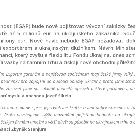
ečnost (EGAP) bude nově pojišťovat vývozní zakázky če
otě až 5 milionů eur na ukrajinského zákazníka. Sou
miliony eur. Nově navíc nebude EGAP požadovat dol
 exportérem a ukrajinským dlužníkem. Návrh Ministe
ncí, který zvyšuje flexibilitu Fondu Ukrajina, dnes schv
lí vazby na tamním trhu a získají nové obchodní příležito
ím Exportní garanční a pojišťovací společnosti mají české firmy velký
 podmínky pro zapojení do budoucí obnovy Ukrajiny, proto jsme schváli
e. Zároveň jsme na základě podnětů upravili některé parametry, a
 průmyslu a obchodu Jozef Síkela
.
krajinu máme i přes její relativně krátké trvání dobré zkušenosti. Za
vé. Proto navrhujeme zvýšit maximální pojistnou hodnotu na ukraji
ý českým firmám umožní s větší důvěrou působit na ukrajinském trhu a 
inancí Zbyněk Stanjura
.