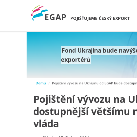
POJIŠŤUJEME ČESKÝ EXPORT
Fond Ukrajina bude navýše
exportérů
prev
Domů
Pojištění vývozu na Ukrajinu od EGAP bude dostupně
next
Pojištění vývozu na 
dostupnější většímu m
vláda