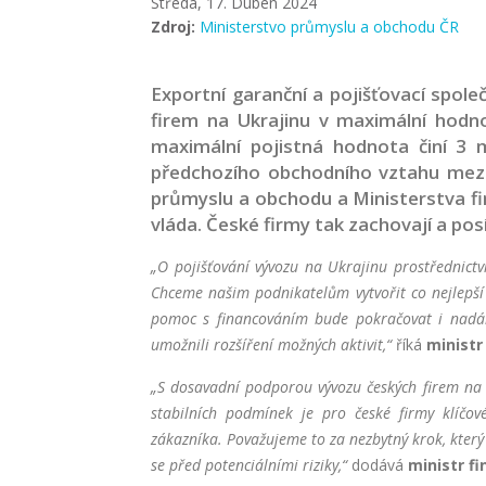
Středa, 17. Duben 2024
Zdroj:
Ministerstvo průmyslu a obchodu ČR
Exportní garanční a pojišťovací spol
firem na Ukrajinu v maximální hodn
maximální pojistná hodnota činí 3 
předchozího obchodního vztahu mezi
průmyslu a obchodu a Ministerstva fina
vláda. České firmy tak zachovají a posí
„O pojišťování vývozu na Ukrajinu prostřednictv
Chceme našim podnikatelům vytvořit co nejlepší
pomoc s financováním bude pokračovat i nadál
umožnili rozšíření možných aktivit,“
říká
ministr
„S dosavadní podporou vývozu českých firem na U
stabilních podmínek je pro české firmy klíčo
zákazníka. Považujeme to za nezbytný krok, kter
se před potenciálními riziky,“
dodává
ministr f