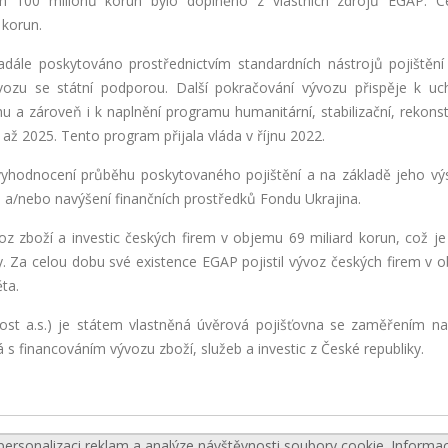
ch 100 milionů korun bylo doplněno z vlastních zdrojů EGAP. C
 korun.
adále poskytováno prostřednictvím standardních nástrojů pojištěn
vozu se státní podporou. Další pokračování vývozu přispěje k uc
u a zároveň i k naplnění programu humanitární, stabilizační, rekonst
 až 2025. Tento program přijala vláda v říjnu 2022.
vyhodnocení průběhu poskytovaného pojištění a na základě jeho vý
 a/nebo navýšení finančních prostředků Fondu Ukrajina.
vývoz zboží a investic českých firem v objemu 69 miliard korun, což j
y. Za celou dobu své existence EGAP pojistil vývoz českých firem v 
ěta.
nost a.s.) je státem vlastněná úvěrová pojišťovna se zaměřením na
ná s financováním vývozu zboží, služeb a investic z České republiky.
personalizaci reklam a analýze návštěvnosti soubory cookie. Informa