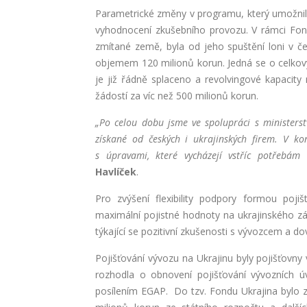
Parametrické změny v programu, který umožnil 
vyhodnocení zkušebního provozu. V rámci Fond
zmítané země, byla od jeho spuštění loni v č
objemem 120 milionů korun. Jedná se o celkov
je již řádně splaceno a revolvingové kapacit
žádostí za víc než 500 milionů korun.
„Po celou dobu jsme ve spolupráci s ministers
získané od českých i ukrajinských firem. V ko
s úpravami, které vycházejí vstříc potřebám
Havlíček
.
Pro zvýšení flexibility podpory formou pojiš
maximální pojistné hodnoty na ukrajinského z
týkající se pozitivní zkušenosti s vývozcem a 
Pojišťování vývozu na Ukrajinu byly pojišťovny
rozhodla o obnovení pojišťování vývozních úv
posílením EGAP. Do tzv. Fondu Ukrajina bylo z