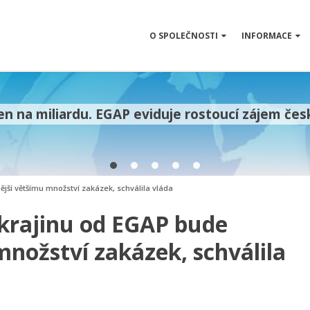
O SPOLEČNOSTI
INFORMACE
n na miliardu. EGAP eviduje rostoucí zájem čes
jší většímu množství zakázek, schválila vláda
Ukrajinu od EGAP bude
nožství zakázek, schválila