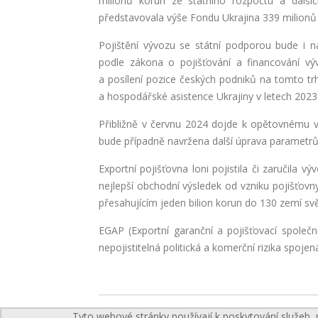
milionů korun ze státního rozpočtu a další
představovala výše Fondu Ukrajina 339 milionů
Pojištění vývozu se státní podporou bude i n
podle zákona o pojišťování a financování vý
a posílení pozice českých podniků na tomto trh
a hospodářské asistence Ukrajiny v letech 2023
Přibližně v červnu 2024 dojde k opětovnému 
bude případně navržena další úprava parametrů
Exportní pojišťovna loni pojistila či zaručila 
nejlepší obchodní výsledek od vzniku pojišťovn
přesahujícím jeden bilion korun do 130 zemí sv
EGAP (Exportní garanční a pojišťovací společ
nepojistitelná politická a komerční rizika spoje
Ministerstvo průmyslu a obchodu ČR
Tyto webové stránky používají k poskytování služeb, 