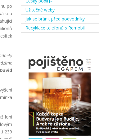
Český podíl
ánu po
Užitečné weby
válkou
Jak se bránit před podvodníky
hující
Recyklace telefonů s Remobil
ilionů
esítek
odněty
házíme
David
výšení
dmínka
ž loni
álovým
ti 239