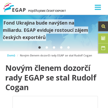
POJIŠŤUJEME ČESKÝ EXPORT
Fond Ukrajina bude navýšen na
miliardu. EGAP eviduje rostoucí zájem
českých exportérů
prev
Domů
Novým členem dozorčí rady EGAP se stal Rudolf Cogan
next
Novým členem dozorčí
rady EGAP se stal Rudolf
Cogan