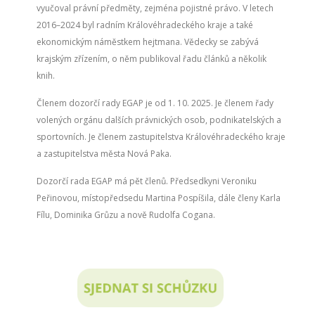
vyučoval právní předměty, zejména pojistné právo. V letech
2016–2024 byl radním Královéhradeckého kraje a také
ekonomickým náměstkem hejtmana. Vědecky se zabývá
krajským zřízením, o něm publikoval řadu článků a několik
knih.
Členem dozorčí rady EGAP je od 1. 10. 2025. Je členem řady
volených orgánu dalších právnických osob, podnikatelských a
sportovních. Je členem zastupitelstva Královéhradeckého kraje
a zastupitelstva města Nová Paka.
Dozorčí rada EGAP má pět členů. Předsedkyni Veroniku
Peřinovou, místopředsedu Martina Pospíšila, dále členy Karla
Fílu, Dominika Grůzu a nově Rudolfa Cogana.