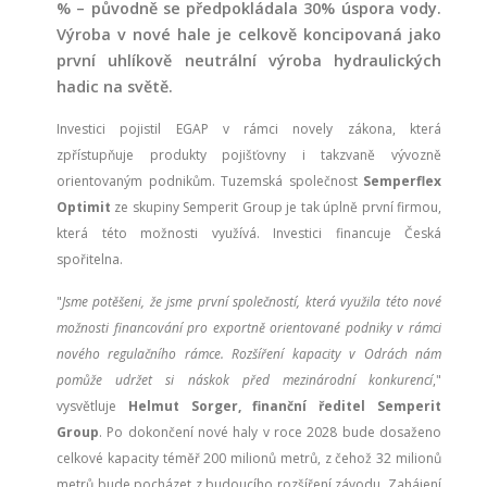
% – původně se předpokládala 30% úspora vody.
Výroba v nové hale je celkově koncipovaná jako
první uhlíkově neutrální výroba hydraulických
hadic na světě.
Investici pojistil EGAP v rámci novely zákona, která
zpřístupňuje produkty pojišťovny i takzvaně vývozně
orientovaným podnikům. Tuzemská společnost
Semperflex
Optimit
ze skupiny Semperit Group je tak úplně první firmou,
která této možnosti využívá. Investici financuje Česká
spořitelna.
"
Jsme potěšeni, že jsme první společností, která využila této nové
možnosti financování pro exportně orientované podniky v rámci
nového regulačního rámce. Rozšíření kapacity v Odrách nám
pomůže udržet si náskok před mezinárodní konkurencí
,"
vysvětluje
Helmut Sorger, finanční ředitel Semperit
Group
. Po dokončení nové haly v roce 2028 bude dosaženo
celkové kapacity téměř 200 milionů metrů, z čehož 32 milionů
metrů bude pocházet z budoucího rozšíření závodu. Zahájení