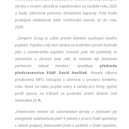
výroby v novém závodě je naplánováno na začátek roku 2025
a bude zahrnovat polovinu dodatečné kapacity. Poté bude
postupně následovat další rozšiřování závodu až do roku
2028.
„
Semperit Group je vůbec prvním klientem využívající nového
pojištění. Pojistka u něj není vázána na konkrétní vývozní kontrakt
jako u standardního pojištění. Srovnali jsme tím podmínky se
zahraničím a zároveň jsme rádi, že můžeme být finančním
partnerem takové investice
,“ vysvětluje
předseda
představenstva EGAP David Havlíček
. Novela zákona
předložená MPO vstoupila v účinnost v prosinci loňského
roku. Nově lze takto pojistit úvěry a záruky pro firmy, jejichž
podíl vývozu na tržbách za poslední účetní období činil
minimálně 25 %.
„
Financování investic do automatizace výroby a zvyšování její
energetické soběstačnosti patří k jedněm z priorit České spořitelny
v oblasti podpory financování firem a podniků v České republice.