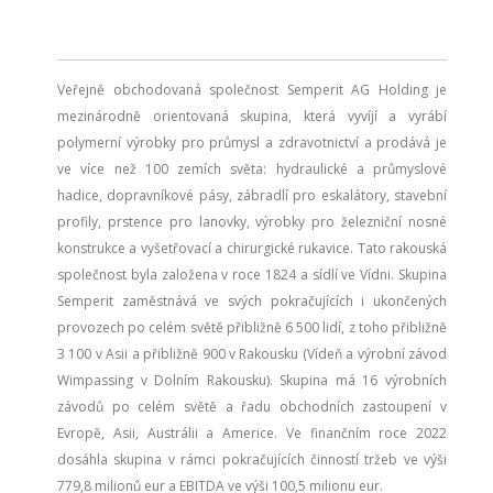
Veřejně obchodovaná společnost Semperit AG Holding je
mezinárodně orientovaná skupina, která vyvíjí a vyrábí
polymerní výrobky pro průmysl a zdravotnictví a prodává je
ve více než 100 zemích světa: hydraulické a průmyslové
hadice, dopravníkové pásy, zábradlí pro eskalátory, stavební
profily, prstence pro lanovky, výrobky pro železniční nosné
konstrukce a vyšetřovací a chirurgické rukavice. Tato rakouská
společnost byla založena v roce 1824 a sídlí ve Vídni. Skupina
Semperit zaměstnává ve svých pokračujících i ukončených
provozech po celém světě přibližně 6 500 lidí, z toho přibližně
3 100 v Asii a přibližně 900 v Rakousku (Vídeň a výrobní závod
Wimpassing v Dolním Rakousku). Skupina má 16 výrobních
závodů po celém světě a řadu obchodních zastoupení v
Evropě, Asii, Austrálii a Americe. Ve finančním roce 2022
dosáhla skupina v rámci pokračujících činností tržeb ve výši
779,8 milionů eur a EBITDA ve výši 100,5 milionu eur.