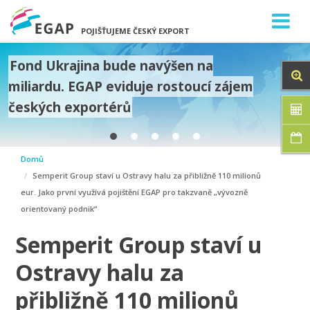
POJIŠŤUJEME ČESKÝ EXPORT
Fond Ukrajina bude navýšen na
miliardu. EGAP eviduje rostoucí zájem
českých exportérů
prev
Domů
next
Semperit Group staví u Ostravy halu za přibližně 110 milionů
eur. Jako první využívá pojištění EGAP pro takzvaně „vývozně
orientovaný podnik“
Semperit Group staví u
Ostravy halu za
přibližně 110 milionů