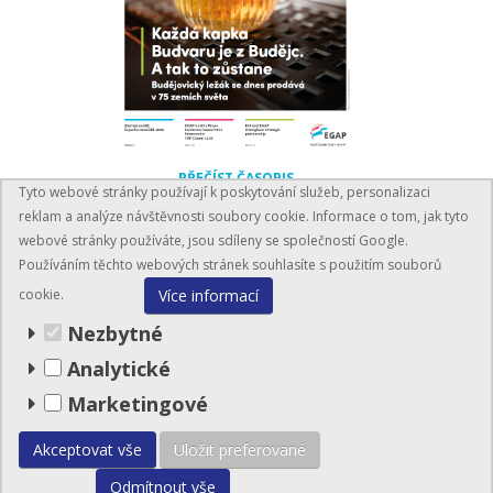
PŘEČÍST ČASOPIS
Tyto webové stránky používají k poskytování služeb, personalizaci
reklam a analýze návštěvnosti soubory cookie. Informace o tom, jak tyto
webové stránky používáte, jsou sdíleny se společností Google.
Používáním těchto webových stránek souhlasíte s použitím souborů
Více informací
cookie.
Nezbytné
Analytické
BusinessInfo.cz
Marketingové
© EGAP 2026
Akceptovat vše
Uložit preferované
Mapa stránek
Odmítnout vše