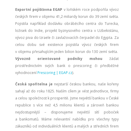
Exportní pojišťovna EGAP
v loňském roce podpořila vývoz
českých firem v objemu 41,2 miliardy korun do 39 zemí světa.
Pojistila například dodávku obráběcího centra do Turecka,
ložisek do Indie, projekt byznysového centra v Uzbekistánu,
vývoz piva do Izraele či zavlažovacích čerpadel do Egypta. Za
celou dobu své existence pojistila vývoz českých firem
v objemu přesahujícím jeden bilion korun do 130 zemí světa.
Vývozně orientované podniky mohou
žádat
prostřednictvím svých bank o prescoring či předběžné
vyhodnocení
Prescoring | EGAP.cz
).
Česká spořitelna je
nejstarší českou bankou, naše kořeny
sahají až do roku 1825. Naším cílem je vést jednotlivce, firmy
a celou společnost k prosperitě. Jsme největší bankou v České
republice s více než 4,5 milionu klientů a zároveň bankou
nejdostupnější – disponujeme největší sítí poboček
a bankomatů. Máme relevantní nabídku pro všechny typy
zákazníků od individuálních klientů a malých a středních firem