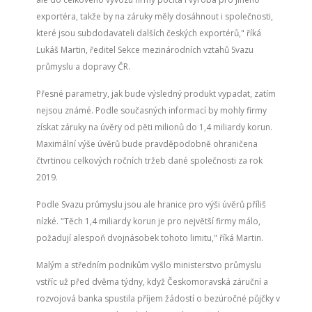
exportéra, takže by na záruky měly dosáhnout i společnosti,
které jsou subdodavateli dalších českých exportérů," říká
Lukáš Martin, ředitel Sekce mezinárodních vztahů Svazu
průmyslu a dopravy ČR.
Přesné parametry, jak bude výsledný produkt vypadat, zatím
nejsou známé. Podle současných informací by mohly firmy
získat záruky na úvěry od pěti milionů do 1,4 miliardy korun.
Maximální výše úvěrů bude pravděpodobně ohraničena
čtvrtinou celkových ročních tržeb dané společnosti za rok
2019.
Podle Svazu průmyslu jsou ale hranice pro výši úvěrů příliš
nízké. "Těch 1,4 miliardy korun je pro největší firmy málo,
požadují alespoň dvojnásobek tohoto limitu," říká Martin.
Malým a středním podnikům vyšlo ministerstvo průmyslu
vstříc už před dvěma týdny, když Českomoravská záruční a
rozvojová banka spustila příjem žádostí o bezúročné půjčky v