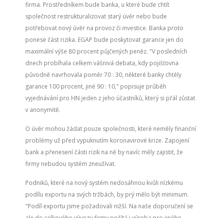
firma. Prostředníkem bude banka, u které bude chtít
společnost restrukturalizovat starý úvěr nebo bude
potřebovat nový úvěr na provoz či investice. Banka proto
ponese část rizika. EGAP bude poskytovat garance jen do
maximální výše 80 procent půjčených peněz. "V posledních
dnech probíhala celkem vášnivá debata, kdy pojišťovna
původně navrhovala poměr 70 : 30, některé banky chtěly
garance 100 procent, jiné 90 : 10," popisuje průběh
vyjednávání pro HN jeden z jeho účastníků, který si přál zůstat
v anonymitě.
O úvěr mohou žádat pouze společnosti, které neměly finanční
problémy už před vypuknutím koronavirové krize. Zapojení
bank a přenesení části rizik na ně by navíc měly zajistit, že
firmy nebudou systém zneužívat.
Podniků, které na nový systém nedosáhnou kvůli nízkému
podílu exportu na svých tržbách, by prý mělo být minimum.
"Podíl exportu jsme požadovali nižší. Na naše doporučení se
ale do celkového vývozu firmy počítá i výroba pro jiného