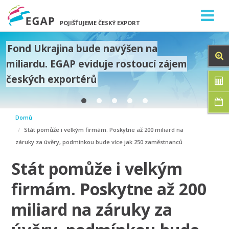
POJIŠŤUJEME ČESKÝ EXPORT
Fond Ukrajina bude navýšen na
miliardu. EGAP eviduje rostoucí zájem
českých exportérů
prev
Domů
next
Stát pomůže i velkým firmám. Poskytne až 200 miliard na
záruky za úvěry, podmínkou bude více jak 250 zaměstnanců
Stát pomůže i velkým
firmám. Poskytne až 200
miliard na záruky za