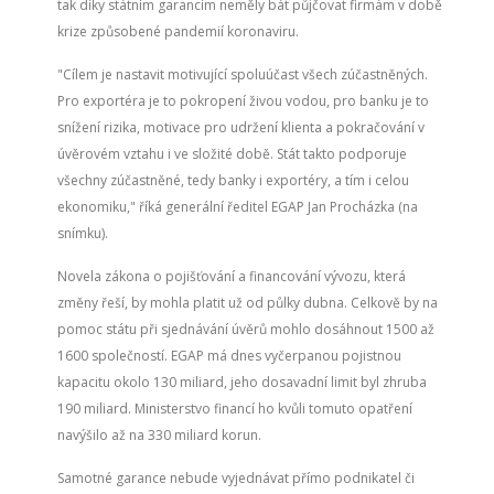
tak díky státním garancím neměly bát půjčovat firmám v době
krize způsobené pandemií koronaviru.
"Cílem je nastavit motivující spoluúčast všech zúčastněných.
Pro exportéra je to pokropení živou vodou, pro banku je to
snížení rizika, motivace pro udržení klienta a pokračování v
úvěrovém vztahu i ve složité době. Stát takto podporuje
všechny zúčastněné, tedy banky i exportéry, a tím i celou
ekonomiku," říká generální ředitel EGAP Jan Procházka (na
snímku).
Novela zákona o pojišťování a financování vývozu, která
změny řeší, by mohla platit už od půlky dubna. Celkově by na
pomoc státu při sjednávání úvěrů mohlo dosáhnout 1500 až
1600 společností. EGAP má dnes vyčerpanou pojistnou
kapacitu okolo 130 miliard, jeho dosavadní limit byl zhruba
190 miliard. Ministerstvo financí ho kvůli tomuto opatření
navýšilo až na 330 miliard korun.
Samotné garance nebude vyjednávat přímo podnikatel či