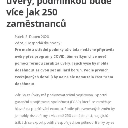
úvěry, podmínkou bude
více jak 250
zaměstnanců
Pátek, 3. Duben 2020
Zdroj:
Hospodářské noviny
Pro malé a střední podniky už vláda nedávno připravila
úvěry přes programy COVID, těm velkým chce nově
pomoci formou záruk za úvěry. Jejich výše by mohla
dosáhnout až dvou set miliard korun. Podle prvních
zveřejněných detailů by na ně ale nemusela část firem
dosáhnout.
Záruky za úvěry má poskytovat státní pojišťovna Exportní
garanční a pojišťovací společnost (EGAP), která se zaměřuje
hlavně na pojišťování exportu. Podle připravovaných změn by
je mohly získat firmy s více než 250 zaměstnanci, na jejichž
tržbách se export podílí alespoň jednou pětinou. Banky by se