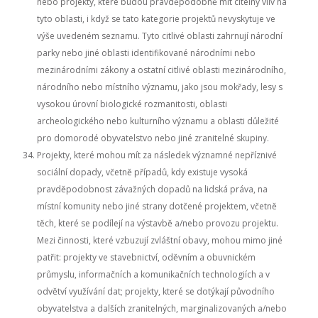
nebo projekty, které budou pravděpodobně mít citelný vliv na
tyto oblasti, i když se tato kategorie projektů nevyskytuje ve
výše uvedeném seznamu. Tyto citlivé oblasti zahrnují národní
parky nebo jiné oblasti identifikované národními nebo
mezinárodními zákony a ostatní citlivé oblasti mezinárodního,
národního nebo místního významu, jako jsou mokřady, lesy s
vysokou úrovní biologické rozmanitosti, oblasti
archeologického nebo kulturního významu a oblasti důležité
pro domorodé obyvatelstvo nebo jiné zranitelné skupiny.
Projekty, které mohou mít za následek významné nepříznivé
sociální dopady, včetně případů, kdy existuje vysoká
pravděpodobnost závažných dopadů na lidská práva, na
místní komunity nebo jiné strany dotčené projektem, včetně
těch, které se podílejí na výstavbě a/nebo provozu projektu.
Mezi činnosti, které vzbuzují zvláštní obavy, mohou mimo jiné
patřit: projekty ve stavebnictví, oděvním a obuvnickém
průmyslu, informačních a komunikačních technologiích a v
odvětví využívání dat; projekty, které se dotýkají původního
obyvatelstva a dalších zranitelných, marginalizovaných a/nebo