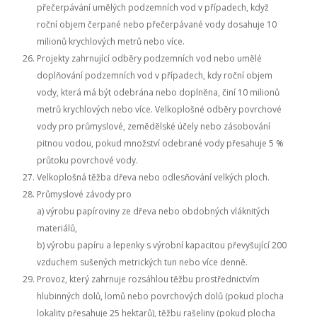
přečerpávání umělých podzemních vod v případech, když
roční objem čerpané nebo přečerpávané vody dosahuje 10
milionů krychlových metrů nebo více.
Projekty zahrnující odběry podzemních vod nebo umělé
doplňování podzemních vod v případech, kdy roční objem
vody, která má být odebrána nebo doplněna, činí 10 milionů
metrů krychlových nebo více. Velkoplošné odběry povrchové
vody pro průmyslové, zemědělské účely nebo zásobování
pitnou vodou, pokud množství odebrané vody přesahuje 5 %
průtoku povrchové vody.
Velkoplošná těžba dřeva nebo odlesňování velkých ploch.
Průmyslové závody pro
a) výrobu papíroviny ze dřeva nebo obdobných vláknitých
materiálů,
b) výrobu papíru a lepenky s výrobní kapacitou převyšující 200
vzduchem sušených metrických tun nebo více denně.
Provoz, který zahrnuje rozsáhlou těžbu prostřednictvím
hlubinných dolů, lomů nebo povrchových dolů (pokud plocha
lokality přesahuje 25 hektarů), těžbu rašeliny (pokud plocha