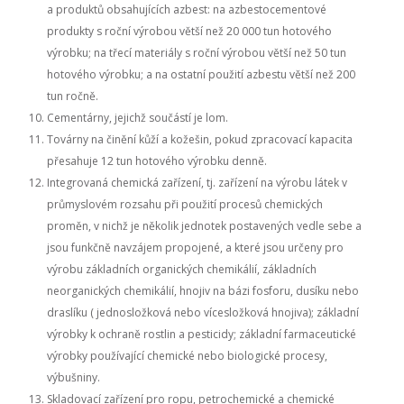
a produktů obsahujících azbest: na azbestocementové
produkty s roční výrobou větší než 20 000 tun hotového
výrobku; na třecí materiály s roční výrobou větší než 50 tun
hotového výrobku; a na ostatní použití azbestu větší než 200
tun ročně.
Cementárny, jejichž součástí je lom.
Továrny na činění kůží a kožešin, pokud zpracovací kapacita
přesahuje 12 tun hotového výrobku denně.
Integrovaná chemická zařízení, tj. zařízení na výrobu látek v
průmyslovém rozsahu při použití procesů chemických
proměn, v nichž je několik jednotek postavených vedle sebe a
jsou funkčně navzájem propojené, a které jsou určeny pro
výrobu základních organických chemikálií, základních
neorganických chemikálií, hnojiv na bázi fosforu, dusíku nebo
draslíku ( jednosložková nebo vícesložková hnojiva); základní
výrobky k ochraně rostlin a pesticidy; základní farmaceutické
výrobky používající chemické nebo biologické procesy,
výbušniny.
Skladovací zařízení pro ropu, petrochemické a chemické