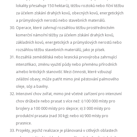
lokality přesahuje 150 hektarů), těžbu roztoků nebo říční těžbu
za účelem získání drahých kovů, obecných kovů, energetických
a průmyslových nerostů nebo stavebních materiálů.
Operace, které zahrnují rozsáhlou těžbu prostřednictvím
komerční námořní těžby za účelem získání drahých kovů,
základních kovů, energetických a průmyslových nerostů nebo
rozsáhlou těžbu stavebních materiálů, jako je písek.
Rozsáhlá zemědělská nebo lesnická prvovýroba zahrnující
intenzifikaci, změnu využití půdy nebo přeměnu přírodních
a/nebo kritických stanovišť. Mezi činnosti, které vzbuzují
zvláštní obavy, může patřit mimo jiné pěstování palmového
oleje, sóji a bavlny.
Intenzivní chov zvířat, mimo jiné včetně zařízení pro intenzivní
chov drůbeže nebo prasat s více než: i) 100 000 místy pro
brojlery a 100 000 místy pro slepice; ii) 3 000 místy pro
produkční prasata (nad 30 kg); nebo iii) 900 místy pro
prasnice.
Projekty, jejichž realizace je plánovaná v citlivých oblastech