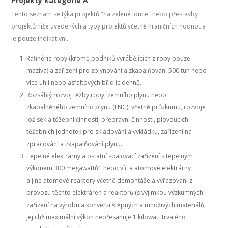
Projekty kategorie A
Tento seznam se týká projektů "na zelené louce" nebo přestavby
projektů níže uvedených a typy projektů včetně hraničních hodnot a
je pouze indikativní.
Rafinérie ropy (kromě podniků vyrábějících z ropy pouze
maziva) a zařízení pro zplynování a zkapalňování 500 tun nebo
více uhlí nebo asfaltových břidlic denně.
Rozsáhlý rozvoj těžby ropy, zemního plynu nebo
zkapalněného zemního plynu (LNG), včetně průzkumu, rozvoje
ložisek a těžební činnosti, přepravní činnosti, plovoucích
těžebních jednotek pro skladování a vykládku, zařízení na
zpracování a zkapalňování plynu.
Tepelné elektrárny a ostatní spalovací zařízení s tepelným
výkonem 300 megawattů1 nebo víc a atomové elektrárny
a jiné atomové reaktory včetně demontáže a vyřazování z
provozu těchto elektráren a reaktorů (s výjimkou výzkumných
zařízení na výrobu a konverzi štěpných a množivých materiálů,
jejichž maximální výkon nepřesahuje 1 kilowatt trvalého