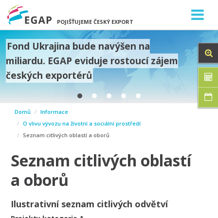
POJIŠŤUJEME ČESKÝ EXPORT
Fond Ukrajina bude navýšen na
miliardu. EGAP eviduje rostoucí zájem
českých exportérů
prev
Domů
Informace
next
O vlivu vývozu na životní a sociální prostředí
Seznam citlivých oblastí a oborů
Seznam citlivých oblastí
a oborů
Ilustrativní seznam citlivých odvětví