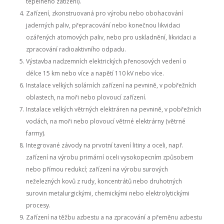
tepelného zatížení).
Zařízení, zkonstruovaná pro výrobu nebo obohacování
jaderných paliv, přepracování nebo konečnou likvidaci
ozářených atomových paliv, nebo pro uskladnění, likvidaci a
zpracování radioaktivního odpadu.
Výstavba nadzemních elektrických přenosových vedení o
délce 15 km nebo více a napětí 110 kV nebo více.
Instalace velkých solárních zařízení na pevnině, v pobřežních
oblastech, na moři nebo plovoucí zařízení.
Instalace velkých větrných elektráren na pevnině, v pobřežních
vodách, na moři nebo plovoucí větrné elektrárny (větrné
farmy).
Integrované závody na prvotní tavení litiny a oceli, např.
zařízení na výrobu primární oceli vysokopecním způsobem
nebo přímou redukcí; zařízení na výrobu surových
neželezných kovů z rudy, koncentrátů nebo druhotných
surovin metalurgickými, chemickými nebo elektrolytickými
procesy.
Zařízení na těžbu azbestu a na zpracování a přeměnu azbestu