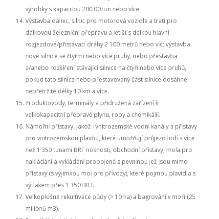
výrobky s kapacitou 200 00 tun nebo více.
Výstavba dálnic, silnic pro motorová vozidla a tratí pro
dálkovou železniční přepravu a letišť s délkou hlavní
rozjezdové/přistávací dráhy 2 100 metrů nebo víc; výstavba
nové silnice se čtyřmi nebo více pruhy, nebo přestavba
a/anebo rozšíření stávající silnice na čtyři nebo více pruhů,
pokud tato silnice nebo přestavovaný část silnice dosáhne
nepřetržité délky 10 km a více.
Produktovody, terminály a přidružená zařízení k
velkokapacitní přepravě plynu, ropy a chemikálií.
Námořní přístavy, jakož i vnitrozemské vodní kanály a přístavy
pro vnitrozemskou plavbu, které umožňují průjezd lodí s více
než 1 350 tunami BRT nosnosti, obchodní přístavy, mola pro
nakládání a vykládání propojená s pevninou jež jsou mimo
přístavy (s výjimkou mol pro přívozy), které pojmou plavidla s
výtlakem přes 1 350 BRT.
Velkoplošné rekultivace půdy (> 10 ha) a bagrování v moři (25
milionů m3).