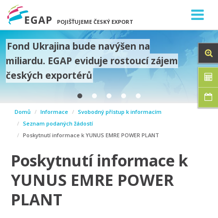
POJIŠŤUJEME ČESKÝ EXPORT
Fond Ukrajina bude navýšen na
miliardu. EGAP eviduje rostoucí zájem
českých exportérů
prev
Domů
Informace
Svobodný přístup k informacím
next
Seznam podaných žádostí
Poskytnutí informace k YUNUS EMRE POWER PLANT
Poskytnutí informace k
YUNUS EMRE POWER
PLANT