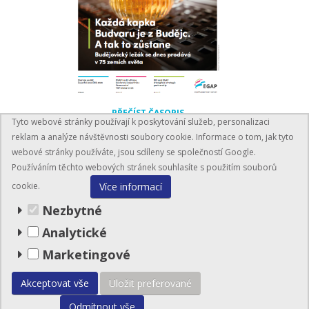
PŘEČÍST ČASOPIS
Tyto webové stránky používají k poskytování služeb, personalizaci
reklam a analýze návštěvnosti soubory cookie. Informace o tom, jak tyto
webové stránky používáte, jsou sdíleny se společností Google.
Používáním těchto webových stránek souhlasíte s použitím souborů
Více informací
cookie.
Nezbytné
Analytické
BusinessInfo.cz
Marketingové
© EGAP 2026
Akceptovat vše
Uložit preferované
Mapa stránek
Odmítnout vše