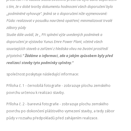
s tím, že v době tvorby dokumentu hodnocení všech doporučení bylo
„podmíněně vyhovuje“. Jedná se o doporučení níže vyjmenované:
Půda: realizovat v posudku navržená opatření; minimalizovat trvalé
zábory půdy
Studie dále uvádí, že „ Při splnění výše uvedených podmínek a
doporučení je výstavba Yunus Emre Power Plant, včetně všech
souvisejících staveb a zařízení z hlediska vlivu na životní prostředí
přijatelná.
“ Žádáme o informaci, zda a jakým způsobem byly před
realizací stavby tyto podmínky splněny.“
společnost poskytuje následující informace:
Příloha č. 1 - černobílá fotografie - zobrazuje plochu zemského
povrchu určenou k realizaci stavby.
Příloha č. 2 - barevná fotografie - zobrazuje plochu zemského
povrchu po dokončení plášťového vymezení stavby, a tedy zábor
půdy v rozsahu předpokladů před zahájením realizace.