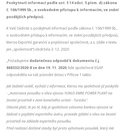
Poskytnutí informací podle ust. § 14 odst. 5 písm. d) zákona
č. 106/1999 Sb., o svobodném přístupu k informacím, ve znění
pozdějších předpisů.
K Vaší žádosti o poskytnutí informací podle zákona č. 106/1999 Sb.,
o svobodném přístupu k informacím, ve znění pozdějších předpisů,
kterou Exportní garanční a pojišťovací společnost, a.s. (dále v textu
jen „společnost“) obdržela 3. 12. 2020
„Požadujeme
dodatečnou odpověď k dokumentu č.j.
868332/2020-8 ze dne 19. 11. 2020
, kde společnost EGAP
odpověděla na náš původní dotaz v Příloze 1 takto:
Jak žadatel uvádí, vychází z informace, kterou mu společnost již poskytla
- „Autorizace posudku o vlivu vývozu YUNUS EMRE POWER PLANT na
životní prostředí v zemi konečného určení - Turecko".
Obecně platí, že po té, kdy je společnost oslovena bankou vývozce se
žádostí o pojištění exportního úvěru, provede zjištění o vlivu na životní
prostředí na základě expertního posudku.
Před realizací dotčené stavby byl proto vyhotoven posudek, který má