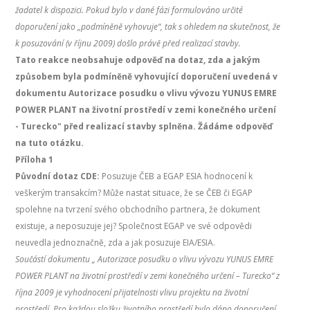
žadatel k dispozici. Pokud bylo v dané fázi formulováno určité
doporučení jako „podmíněně vyhovuje“, tak s ohledem na skutečnost, že
k posuzování (v říjnu 2009) došlo právě před realizací stavby.
Tato reakce neobsahuje odpověď na dotaz, zda a jakým
způsobem byla podmíněně vyhovující doporučení uvedená v
dokumentu Autorizace posudku o vlivu vývozu YUNUS EMRE
POWER PLANT na životní prostředí v zemi konečného určení
- Turecko" před realizací stavby splněna. Žádáme odpověď
na tuto otázku.
Příloha 1
Původní dotaz CDE:
Posuzuje ČEB a EGAP ESIA hodnocení k
veškerým transakcím? Může nastat situace, že se ČEB či EGAP
spolehne na tvrzení svého obchodního partnera, že dokument
existuje, a neposuzuje jej? Společnost EGAP ve své odpovědi
neuvedla jednoznačně, zda a jak posuzuje EIA/ESIA.
Součástí dokumentu „ Autorizace posudku o vlivu vývozu YUNUS EMRE
POWER PLANT na životní prostředí v zemi konečného určení – Turecko“ z
října 2009 je vyhodnocení přijatelnosti vlivu projektu na životní
prostředí. Pro každou složku životního prostředí bylo dáno doporučení