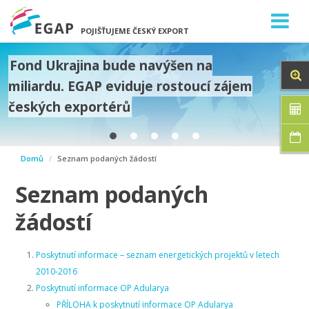
POJIŠŤUJEME ČESKÝ EXPORT
Fond Ukrajina bude navýšen na
miliardu. EGAP eviduje rostoucí zájem
českých exportérů
prev
Domů
Seznam podaných žádostí
next
Seznam podaných
žádostí
Poskytnutí informace – seznam energetických projektů v letech
2010-2016
Poskytnutí informace OP Adularya
PŘÍLOHA k poskytnutí informace OP Adularya